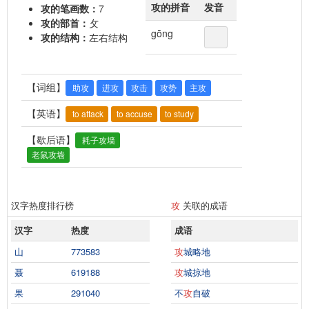
攻的拼音
发音
攻的笔画数：
7
攻的部首：
攵
gōng
攻的结构：
左右结构
【词组】
助攻
进攻
攻击
攻势
主攻
【英语】
to attack
to accuse
to study
【歇后语】
耗子攻墙
老鼠攻墙
汉字热度排行榜
攻
关联的成语
汉字
热度
成语
山
773583
攻
城略地
聂
619188
攻
城掠地
果
291040
不
攻
自破